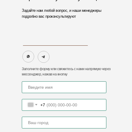
Контактный Email
import@zaofoton.ru
Задайте нам любой вопрос, и наши менеджеры
подробно вас проконсультируют
Адреса нашего представительства
440068, Пензенская обл., г.
Пенза, ул. Рябова, 2А
Заполните форму или свяжитесь с нами напрямую через
мессенджер, нажав на кнопку
ООО «ФОТОН»
ИНН 5837084534
ОГРН 1235800007717
Политика конфиденциальности
+7