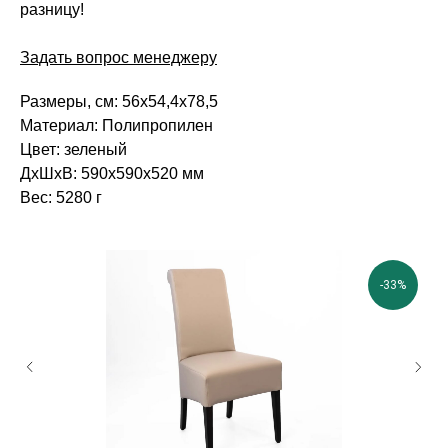
разницу!
Задать вопрос менеджеру
Размеры, см: 56х54,4х78,5
Материал: Полипропилен
Цвет: зеленый
ВВА это воплощен
ДxШxВ: 590x590x520 мм
мебели в ваш неп
Вес: 5280 г
-33%