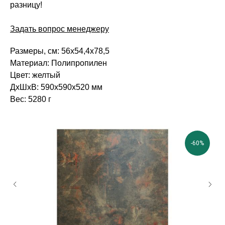
разницу!
Задать вопрос менеджеру
Размеры, см: 56х54,4х78,5
Материал: Полипропилен
Цвет: желтый
ВВА это воплощен
ДxШxВ: 590x590x520 мм
мебели в ваш неп
Вес: 5280 г
-60%