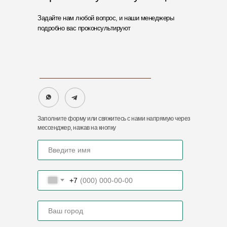
Контактный Email
import@zaofoton.ru
Задайте нам любой вопрос, и наши менеджеры
подробно вас проконсультируют
Адреса нашего представительства
440068, Пензенская обл., г.
Пенза, ул. Рябова, 2А
Заполните форму или свяжитесь с нами напрямую через
мессенджер, нажав на кнопку
ООО «ФОТОН»
ИНН 5837084534
ОГРН 1235800007717
Политика конфиденциальности
+7