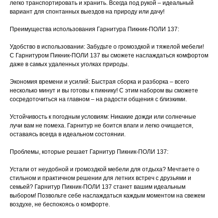
легко транспортировать и хранить. Всегда под рукой – идеальный
вариант для спонтанных выездов на природу или дачу!
Преимущества использования Гарнитура Пикник-ПОЛИ 137:
Удобство в использовании: Забудьте о громоздкой и тяжелой мебели!
С Гарнитуром Пикник-ПОЛИ 137 вы сможете наслаждаться комфортом
даже в самых удаленных уголках природы.
Экономия времени и усилий: Быстрая сборка и разборка – всего
несколько минут и вы готовы к пикнику! С этим набором вы сможете
сосредоточиться на главном – на радости общения с близкими.
Устойчивость к погодным условиям: Никакие дожди или солнечные
лучи вам не помеха. Гарнитур не боится влаги и легко очищается,
оставаясь всегда в идеальном состоянии.
Проблемы, которые решает Гарнитур Пикник-ПОЛИ 137:
Устали от неудобной и громоздкой мебели для отдыха? Мечтаете о
стильном и практичном решении для летних встреч с друзьями и
семьей? Гарнитур Пикник-ПОЛИ 137 станет вашим идеальным
ВВА это воплощен
выбором! Позвольте себе наслаждаться каждым моментом на свежем
мебели в ваш неп
воздухе, не беспокоясь о комфорте.