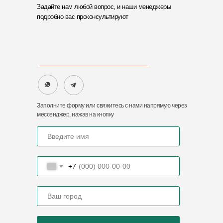
Задайте нам любой вопрос, и наши менеджеры
подробно вас проконсультируют
Отдел продаж
Бугхалтерия
8 (8412) 36-22-17
8 (8412) 32-03-29
8 (8412) 20-50-88
Заполните форму или свяжитесь с нами напрямую через
мессенджер, нажав на кнопку
Контактный Email
import@zaofoton.ru
+7
Адреса нашего представительства
440068, Пензенская обл., г.
Пенза, ул. Рябова, 2А