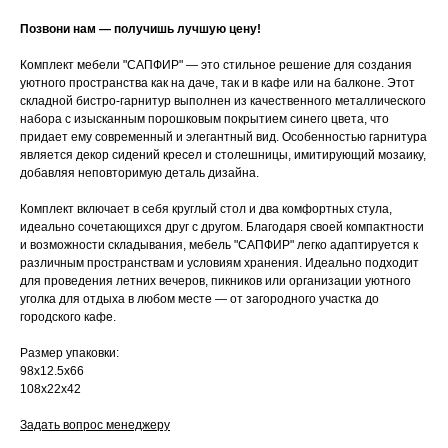
Позвони нам — получишь лучшую цену!
Комплект мебели "САПФИР" — это стильное решение для создания
уютного пространства как на даче, так и в кафе или на балконе. Этот
складной бистро-гарнитур выполнен из качественного металлического
набора с изысканным порошковым покрытием синего цвета, что
придает ему современный и элегантный вид. Особенностью гарнитура
является декор сидений кресел и столешницы, имитирующий мозаику,
добавляя неповторимую деталь дизайна.
Комплект включает в себя круглый стол и два комфортных стула,
идеально сочетающихся друг с другом. Благодаря своей компактности
и возможности складывания, мебель "САПФИР" легко адаптируется к
различным пространствам и условиям хранения. Идеально подходит
для проведения летних вечеров, пикников или организации уютного
уголка для отдыха в любом месте — от загородного участка до
городского кафе.
Размер упаковки:
98х12.5х66
108х22х42
ВВА это воплощен
Задать вопрос менеджеру
мебели в ваш неп