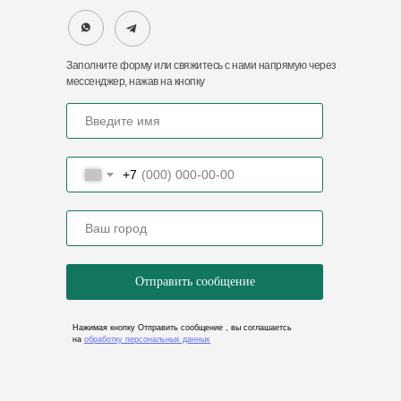
Заполните форму или свяжитесь с нами напрямую через
мессенджер, нажав на кнопку
+7
Отдел продаж
Бугхалтерия
8 (8412) 36-22-17
8 (8412) 32-03-29
8 (8412) 20-50-88
Контактный Email
import@zaofoton.ru
Отправить сообщение
Нажимая кнопку Отправить сообщение , вы соглашаетсь
на
обработку персональных данных
Адреса нашего представительства
440068, Пензенская обл., г.