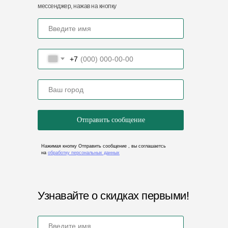
мессенджер, нажав на кнопку
Отдел продаж
Бугхалтерия
8 (8412) 36-22-17
8 (8412) 32-03-29
8 (8412) 20-50-88
Контактный Email
import@zaofoton.ru
+7
Адреса нашего представительства
Отправить сообщение
440068, Пензенская обл., г.
Пенза, ул. Рябова, 2А
Нажимая кнопку Отправить сообщение , вы соглашаетсь
на
обработку персональных данных
ООО «ФОТОН»
ИНН 5837084534
ОГРН 1235800007717
Узнавайте о скидках первыми!
Политика конфиденциальности