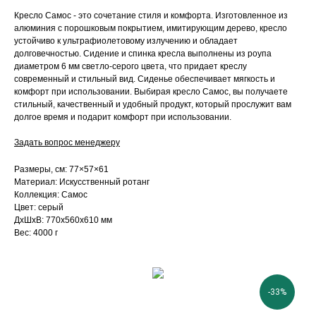
Кресло Самос - это сочетание стиля и комфорта. Изготовленное из
алюминия с порошковым покрытием, имитирующим дерево, кресло
устойчиво к ультрафиолетовому излучению и обладает
долговечностью. Сидение и спинка кресла выполнены из роупа
диаметром 6 мм светло-серого цвета, что придает креслу
современный и стильный вид. Сиденье обеспечивает мягкость и
комфорт при использовании. Выбирая кресло Самос, вы получаете
стильный, качественный и удобный продукт, который прослужит вам
долгое время и подарит комфорт при использовании.
Задать вопрос менеджеру
Размеры, см: 77×57×61
Материал: Искусственный ротанг
Коллекция: Самос
Цвет: серый
ДxШxВ: 770x560x610 мм
Вес: 4000 г
-33%